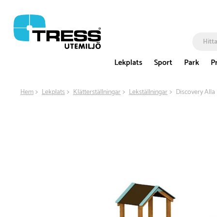
Lekplats
Sport
Park
P
Hem
Lekplats
Klätterställningar
Lekställningar
Discovery Alla